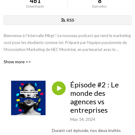
461
8
Downloads
Episodes
RSS
Bienvenue à l’Intervalle Mkgt ! Le nouveau podcast qui rend le marketing 
cool pour les étudiants comme toi. Préparé par l’équipe passionnée de 
l’Association Marketing de HEC Montréal, en partenariat avec le 
département marketing, notre mission, c’est de décortiquer les secrets 
Show more >>
du marketing sans te faire bâiller ! À chaque épisode, on reçoit deux pros 
du domaine pour des discussions passionnantes et des conseils ultra-
pratiques. Donc si on t’a convaincu de rester, tente ta chance et bonne 
Épisode #2 : Le
écoute
monde des
agences vs
entreprises
May 14, 2024
Durant cet épisode, nos deux invités