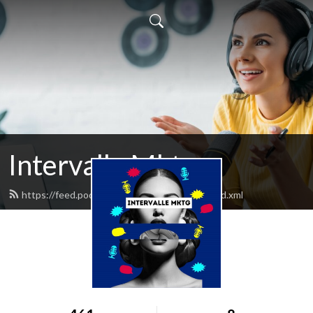
Intervalle Mktg
https://feed.podbean.com/intervallemktg/feed.xml